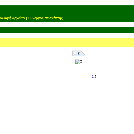
ραλαβή αρχείων
|
1 Ενεργός επισκέπτης
2
1
2