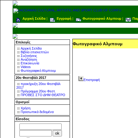
Αρχική Σελίδα
|
Εγγραφή
|
Φωτογραφικό Αλμπουμ
|
Πα
.::
Επιλογές
Φωτογραφικό Αλμπουμ
::
Αρχική Σελίδα
::
Βιβλίο επισκεπτών
::
Συζητήσεις
::
Αναζήτηση
::
Επικοινωνία
::
Videos
::
Φωτογραφικό Αλμπουμ
20ο Φεστιβάλ 2017
Επιστροφή
::
προκήρυξη 20ου Φεστιβάλ
2017
::
Πρόγραμμα 20ου Φεστ.
::
ΠΡΟΒΕΣ ΣΤΟ ΔΗΜ ΘΕΑΤΡΟ
Ορισμοί
::
Χρήση
::
Προσωπικά δεδομένα
Είσοδος