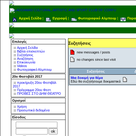
Αρχική Σελίδα
|
Εγγραφή
|
Φωτογραφικό Αλμπουμ
|
Παρα
.::
Επιλογές
Συζητήσεις
::
Αρχική Σελίδα
::
Βιβλίο επισκεπτών
new messages / posts
::
Συζητήσεις
::
Αναζήτηση
no changes since last visit
::
Επικοινωνία
::
Videos
::
Φωτογραφικό Αλμπουμ
Συζητήσεις
20ο Φεστιβάλ 2017
Μια δοκιμή για θέμα
Εδώ θα συζητήσουμε δοκιμαστικά
::
προκήρυξη 20ου Φεστιβάλ
2017
::
Πρόγραμμα 20ου Φεστ.
::
ΠΡΟΒΕΣ ΣΤΟ ΔΗΜ ΘΕΑΤΡΟ
Ορισμοί
::
Χρήση
::
Προσωπικά δεδομένα
Είσοδος