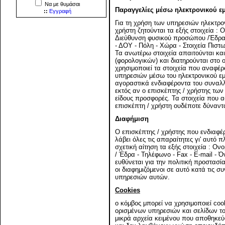
Να με θυμάσαι
Παραγγελίες μέσω ηλεκτρονικού ε
::
Εγγραφή
Για τη χρήση των υπηρεσιών ηλεκτρο
χρήστη ζητούνται τα εξής στοιχεία 
Διεύθυνση φυσικού προσώπου /Έδρα ε
- ΔΟΥ - Πόλη - Χώρα - Στοιχεία Πιστω
Τα ανωτέρω στοιχεία απαιτούνται κα
(φορολογικών) και διατηρούνται στο 
χρησιμοποιεί τα στοιχεία που αναφέ
υπηρεσιών μέσω του ηλεκτρονικού εμ
αγοραστικά ενδιαφέροντα του συναλ
εκτός αν ο επισκέπτης / χρήστης των
είδους προσφορές. Τα στοιχεία που 
επισκέπτη / χρήστη ουδέποτε δύναντ
Διαφήμιση
Ο επισκέπτης / χρήστης που ενδιαφέρ
λάβει όλες τις απαραίτητες γι' αυτό
σχετική αίτηση τα εξής στοιχεία : 
/ Έδρα - Τηλέφωνο - Fax - E-mail - 
ευθύνεται για την πολιτική προστα
οι διαφημιζόμενοι σε αυτό κατά τις σ
υπηρεσιών αυτών.
Cookies
ο κόμβος μπορεί να χρησιμοποιεί coo
ορισμένων υπηρεσιών και σελίδων του
μικρά αρχεία κειμένου που αποθηκεύ