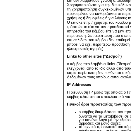
και δεν λαμβάνουν γνώση οποιουδήπ
Χρησιμοποιούνται για την διευκόλυν
τη χρησιμοποίηση συγκεκριμένων υπη
προκειμένου να καθορίζονται οι περιο
χρήσιμες ή δημοφιλείς ή για λόγους m
Ο επισκέπτης / χρήστης του κόμβου μπ
τρόπο ώστε είτε να τον προειδοποιεί
υπηρεσίες του κόμβου είτε να μην επ
περίπτωση. Σε περίπτωση που ο επι
και σελίδων του κόμβου δεν επιθυμεί
μπορεί να έχει περαιτέρω πρόσβαση σ
ηλεκτρονικές αγορές).
Links to other sites ("Δεσμοί")
ο κόμβος περιλαμβάνει links ("δεσμο
ελέγχονται από το ίδιο αλλά από του
καμία περίπτωση δεν ευθύνεται ο κ
Δεδομένων τους οποίους αυτοί ακολο
IP Addresses
H διεύθυνση IP μέσω της οποίας ο Η/
κόμβος αξιοποιείται αποκλειστικά γι
Γενικοί όροι προστασίας των πρ
ο κόμβος διαφυλάσσει τον πρ
δύναται να τα μεταβιβάσει σε
για κανένα λόγο με την εξαίρε
αρμόδιες και μόνο αρχές.
το τεχνικό προσωπικό του κόμ
σύμβασης που υπάρχει μεταξύ 