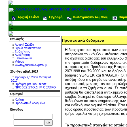
Αρχική Σελίδα
|
Εγγραφή
|
Φωτογραφικό Αλμπουμ
|
Παρα
.::
Επιλογές
Προσωπικά δεδομένα
::
Αρχική Σελίδα
::
Βιβλίο επισκεπτών
Η διαχείριση και προστασία των πρ
::
Συζητήσεις
υπηρεσιών του κόμβου υπόκειται στο
::
Αναζήτηση
τις σχετικές διατάξεις του ελληνικού
::
Επικοινωνία
::
Videos
την προστασία δεδομένων προσωπικο
::
Φωτογραφικό Αλμπουμ
αποφάσεις του Προέδρου της Επιτρο
207/1998 και 79/2000 και το άρθρο 8
20ο Φεστιβάλ 2017
(οδηγίες 95/46/ΕΚ και 97/66/ΕΚ). Ο
::
προκήρυξη 20ου Φεστιβάλ
υπόψη τόσο της ραγδαίας ανάπτυξης τ
2017
και του υπάρχοντος - αν και μη πλή
::
Πρόγραμμα 20ου Φεστ.
::
ΠΡΟΒΕΣ ΣΤΟ ΔΗΜ ΘΕΑΤΡΟ
σχετικά με τα ζητήματα αυτά. Σε αυτ
ρύθμιση θα αποτελέσει αντικείμενο 
Ορισμοί
κόμβος διατηρεί το δικαίωμα αλλαγ
::
Χρήση
δεδομένων κατόπιν ενημέρωσης των 
::
Προσωπικά δεδομένα
και ενδεχόμενο νομικό πλαίσιο. Εάν 
τους όρους προστασίας των προσωπ
Είσοδος
τμήμα οφείλει να μη χρησιμοποιεί τις
Τα προσωπικά στοιχεία τα οποία σ