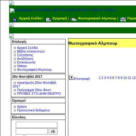
Αρχική Σελίδα
|
Εγγραφή
|
Φωτογραφικό Αλμπουμ
|
Παρα
.::
Επιλογές
Φωτογραφικό Αλμπουμ
::
Αρχική Σελίδα
::
Βιβλίο επισκεπτών
::
Συζητήσεις
::
Αναζήτηση
::
Επικοινωνία
::
Videos
::
Φωτογραφικό Αλμπουμ
20ο Φεστιβάλ 2017
1
2
3
4
5
6
7
8
9
10
11
12
Επιστροφή
::
προκήρυξη 20ου Φεστιβάλ
2017
::
Πρόγραμμα 20ου Φεστ.
::
ΠΡΟΒΕΣ ΣΤΟ ΔΗΜ ΘΕΑΤΡΟ
Ορισμοί
::
Χρήση
::
Προσωπικά δεδομένα
Είσοδος