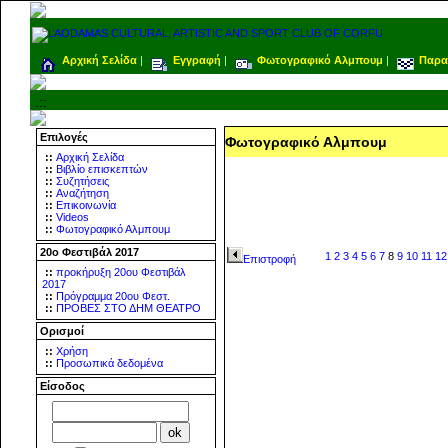
Αρχική Σελίδα
|
Εγγραφή
|
Φωτογραφικό Αλμπουμ
|
Παρα
.::
Επιλογές
Φωτογραφικό Αλμπουμ
::
Αρχική Σελίδα
::
Βιβλίο επισκεπτών
::
Συζητήσεις
::
Αναζήτηση
::
Επικοινωνία
::
Videos
::
Φωτογραφικό Αλμπουμ
20ο Φεστιβάλ 2017
1
2
3
4
5
6
7
8
9
10
11
12
Επιστροφή
::
προκήρυξη 20ου Φεστιβάλ
2017
::
Πρόγραμμα 20ου Φεστ.
::
ΠΡΟΒΕΣ ΣΤΟ ΔΗΜ ΘΕΑΤΡΟ
Ορισμοί
::
Χρήση
::
Προσωπικά δεδομένα
Είσοδος